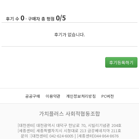
0
0/5
후기 수
· 구매자 총 평점
후기가 없습니다.
후기등록하기
공공구매
이용약관
개인정보처리방침
PC버전
가치플러스 사회적협동조합
[대전센터] 대전광역시 대덕구 한남로 70, 시빌리기념관 204호
[세종센터] 세종특별자치시 시청대로 213 금강베네치아 211호
문의 :[대전센터] 042-624-6005 | [세종센터]044-864-8676