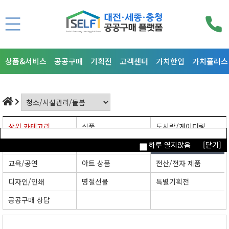
상품&서비스
공공구매
기획전
고객센터
가치한입
가치플러스
상위 카테고리
식품
도시락/케이터링
의류/뷰티/잡화
생활/주방/가구
청소/시설관리/돌봄
하루 열지않음
[닫기]
교육/공연
아트 상품
전산/전자 제품
디자인/인쇄
명절선물
특별기획전
공공구매 상담