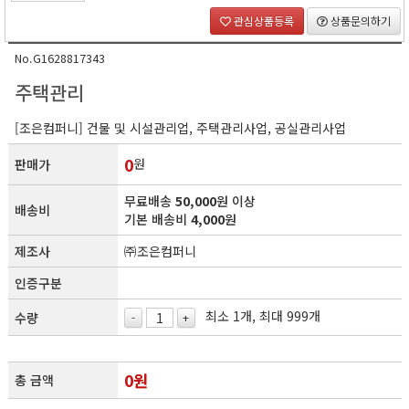
관심상품등록
상품문의하기
No.G1628817343
주택관리
[조은컴퍼니] 건물 및 시설관리업, 주택관리사업, 공실관리사업
0
원
판매가
무료배송
50,000
원 이상
배송비
기본 배송비
4,000
원
제조사
㈜조은컴퍼니
인증구분
최소 1개, 최대 999개
수량
-
+
0
원
총 금액