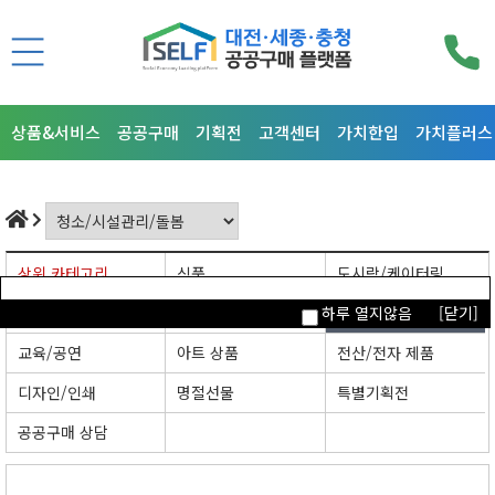
상품&서비스
공공구매
기획전
고객센터
가치한입
가치플러스
상위 카테고리
식품
도시락/케이터링
의류/뷰티/잡화
생활/주방/가구
청소/시설관리/돌봄
하루 열지않음
[닫기]
교육/공연
아트 상품
전산/전자 제품
디자인/인쇄
명절선물
특별기획전
공공구매 상담