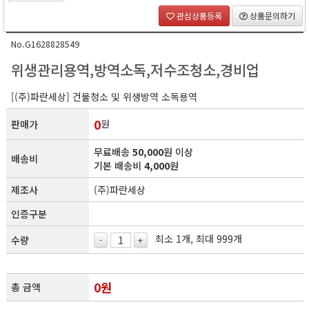
관심상품등록
상품문의하기
No.G1628828549
위생관리용역,방역소독,저수조청소,경비업
[(주)파란세상] 건물청소 및 위생방역 소독용역
0
원
판매가
무료배송
50,000
원 이상
배송비
기본 배송비
4,000
원
제조사
(주)파란세상
인증구분
최소 1개, 최대 999개
수량
-
+
0
원
총 금액