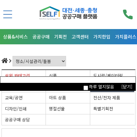
상품&서비스
공공구매
기획전
고객센터
가치한입
가치플러스
상위 카테고리
식품
도시락/케이터링
의류/뷰티/잡화
생활/주방/가구
청소/시설관리/돌봄
하루 열지않음
[닫기]
교육/공연
아트 상품
전산/전자 제품
디자인/인쇄
명절선물
특별기획전
공공구매 상담