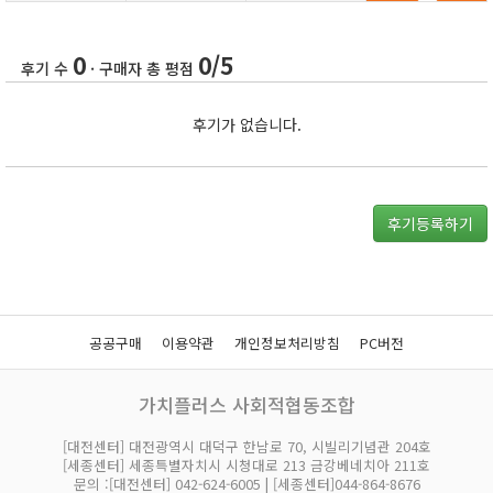
0
0/5
후기 수
· 구매자 총 평점
후기가 없습니다.
후기등록하기
공공구매
이용약관
개인정보처리방침
PC버전
가치플러스 사회적협동조합
[대전센터] 대전광역시 대덕구 한남로 70, 시빌리기념관 204호
[세종센터] 세종특별자치시 시청대로 213 금강베네치아 211호
문의 :[대전센터] 042-624-6005 | [세종센터]044-864-8676