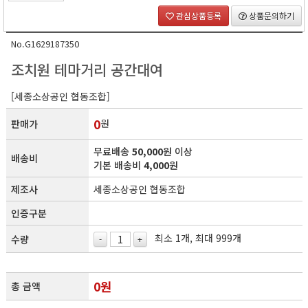
관심상품등록
상품문의하기
No.G1629187350
조치원 테마거리 공간대여
[세종소상공인 협동조합]
0
원
판매가
무료배송
50,000
원 이상
배송비
기본 배송비
4,000
원
제조사
세종소상공인 협동조합
인증구분
최소 1개, 최대 999개
수량
-
+
0
원
총 금액