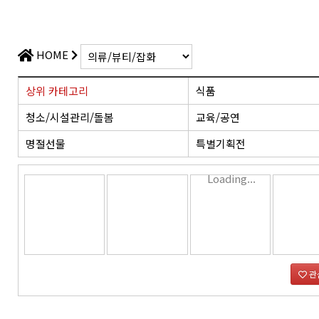
가치플러스
교육/공연
전산/전자 제품
가치플러스
HOME
상위 카테고리
식품
청소/시설관리/돌봄
교육/공연
명절선물
특별기획전
Loading...
관