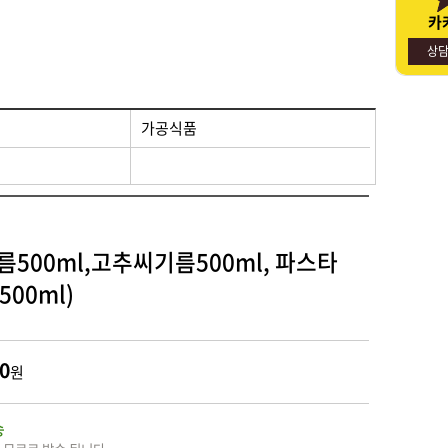
카
명절선물
사회적경제기업소개
상
물
가공식품
500ml,고추씨기름500ml, 파스타
00ml)
0
원
송