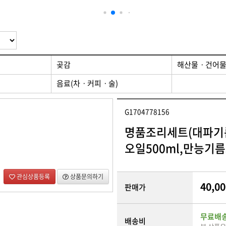
 제품
디자인/인쇄
곶감
해산물ㆍ건어
음료(차ㆍ커피ㆍ술)
G1704778156
명품조리세트(대파기름
오일500ml,만능기름5
관심상품등록
상품문의하기
40,00
판매가
무료배
배송비