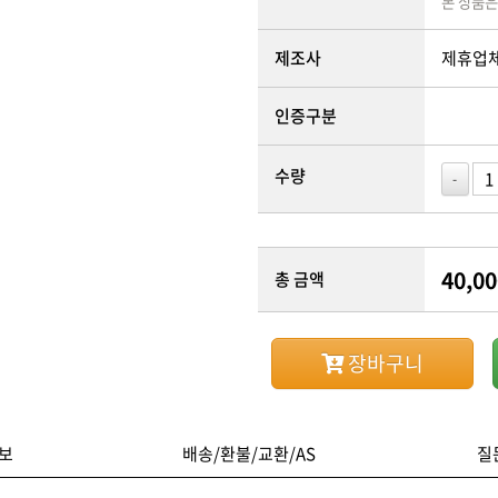
본 상품은
제조사
제휴업
인증구분
수량
-
40,00
총 금액
장바구니
보
배송/환불/교환/AS
질