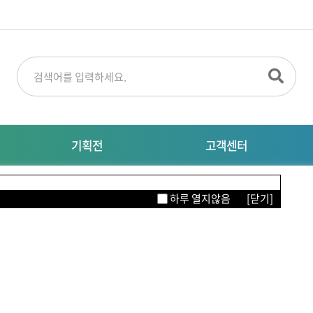
기획전
고객센터
명절선물
공지사항
M
하루 열지않음
[닫기]
특별기획전
대량주문문의
자주묻는질문
이터링
의류/뷰티/잡화
생활