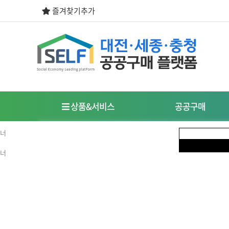
즐겨찾기추가
상품&서비스
공공구매
우선구매제도
사회적경제기업이란?
식품
도시락/케