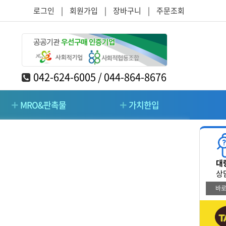
로그인
|
회원가입
|
장바구니
|
주문조회
042-624-6005 / 044-864-8676
MRO&판촉물
가치한입
RO&판촉물
가치한입
대
/주방/가구
청소/시설관리/돌봄
상
바