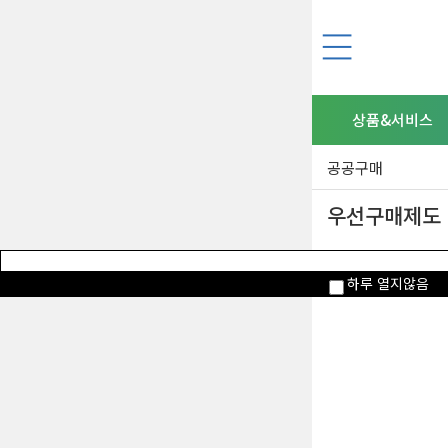
상품&서비스
공공구매
우선구매제도
하루 열지않음
공공기관
「중소기업 제품
서비스에
사회적
하여야 한다.