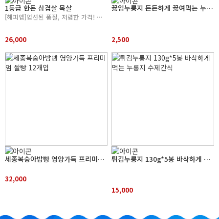
1등급 한돈 삼겹살 목살
끓임누룽지 든든하게 끓여먹는 누룽지 식사대용 착한푸드 대전 사회적경제기업 특별상품전
[해피엠]엄선된 품질, 저렴한 가격! 위생적인 HACCP 시설에서 생산하는 품질좋은 육류
26,000
2,500
세종복숭아밤빵 영양가득 프리미엄 쌀빵 12개입
튀김누룽지 130g*5봉 바삭하게 먹는 누룽지 수제간식
32,000
15,000