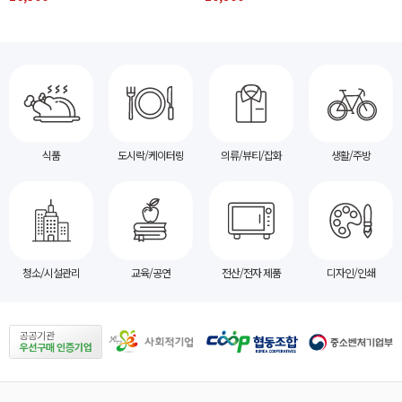
식품
도시락/케이터링
의류/뷰티/잡화
생활/주방
청소/시설관리
교육/공연
전산/전자 제품
디자인/인쇄