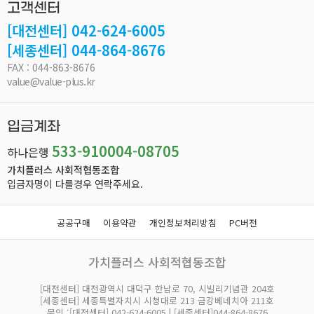
고객센터
[대전센터] 042-624-6005
[세종센터] 044-864-8676
FAX : 044-863-8676
value@value-plus.kr
입금계좌
533-910004-08705
하나은행
가치플러스 사회적협동조합
입금자명이 다를경우 연락주세요.
공공구매
이용약관
개인정보처리방침
PC버전
가치플러스 사회적협동조합
[대전센터] 대전광역시 대덕구 한남로 70, 시빌리기념관 204호
[세종센터] 세종특별자치시 시청대로 213 금강베네치아 211호
문의 :[대전센터] 042-624-6005 | [세종센터]044-864-8676