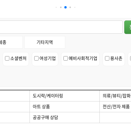
 제품
디자인/인쇄
세종
기타지역
소셜벤처
여성기업
예비사회적기업
용사촌
도시락/케이터링
의류/뷰티/잡화
아트 상품
전산/전자 제품
공공구매 상담