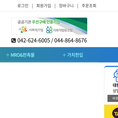
로그인
|
회원가입
|
장바구니
|
주문조회
042-624-6005 / 044-864-8676
MRO&판촉물
가치한입
RO&판촉물
가치한입
대
/주방/가구
청소/시설관리/돌봄
상
바