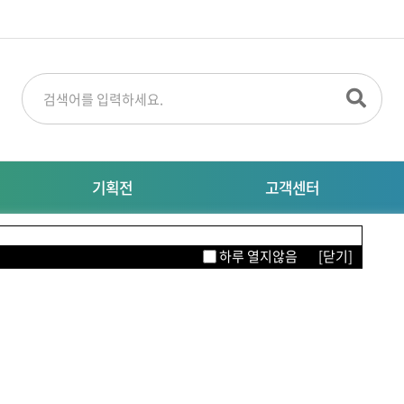
기획전
고객센터
명절선물
공지사항
M
하루 열지않음
[닫기]
특별기획전
대량주문문의
자주묻는질문
이터링
의류/뷰티/잡화
생활