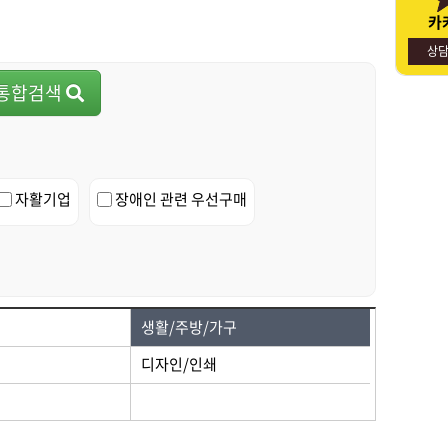
카
명절선물
사회적경제기업소개
상
통합검색
자활기업
장애인 관련 우선구매
생활/주방/가구
디자인/인쇄