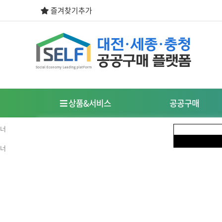
즐겨찾기추가
상품&서비스
공공구매
우선구매제도
사회적경제기업이란?
식품
도시락/케