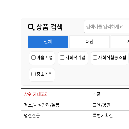
가치플러스
교육/공연
전산/전자
가치플러스
상품 검색
전체
대전
마을기업
사회적기업
사회적협동조합
중소기업
상위 카테고리
식품
청소/시설관리/돌봄
교육/공연
명절선물
특별기획전