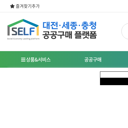
즐겨찾기추가
상품&서비스
공공구매
우선구매제도
명
사회적경제기업이란?
특
식품
도시락/케이터링