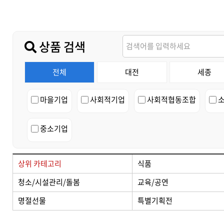
가치플러스
교육/공연
전산/전자 제품
가치플러스
상품 검색
전체
대전
세종
마을기업
사회적기업
사회적협동조합
중소기업
상위 카테고리
식품
청소/시설관리/돌봄
교육/공연
명절선물
특별기획전