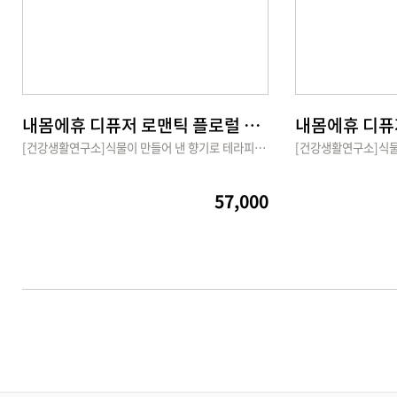
내몸에휴 디퓨저 로맨틱 플로럴 두통 없는 천연 아로마 수제 디퓨저
[건강생활연구소]식물이 만들어 낸 향기로 테라피를 연구하며 블랜딩한 ‘힐링의 향기’를 디퓨저를 통해 느껴보세요
57,000