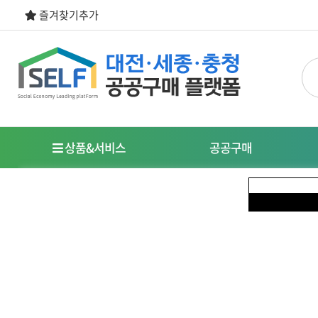
즐겨찾기추가
상품&서비스
공공구매
우선구매제도
명
사회적경제기업이란?
특
식품
도시락/케이터링