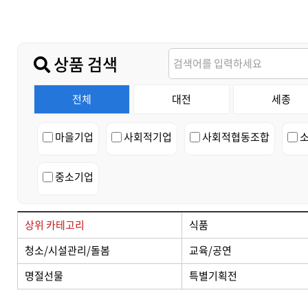
가치플러스
교육/공연
전산/전자 제품
가치플러스
상품 검색
전체
대전
세종
마을기업
사회적기업
사회적협동조합
중소기업
상위 카테고리
식품
청소/시설관리/돌봄
교육/공연
명절선물
특별기획전