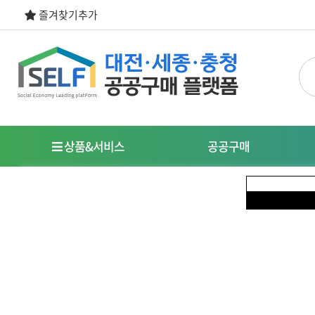
즐겨찾기추가
상품&서비스
공공구매
우선구매제도
명
사회적경제기업이란?
특
식품
도시락/케이터링