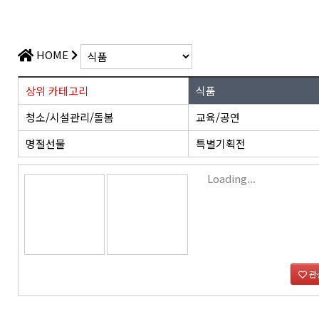
가치플러스
교육/공연
전산/전자 제품
가치플러스
HOME
상위 카테고리
식품
청소/시설관리/돌봄
교육/공연
명절선물
특별기획전
Loading...
관