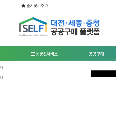
즐겨찾기추가
상품&서비스
공공구매
우선구매제도
사회적경제기업이란?
식품
도시락/케