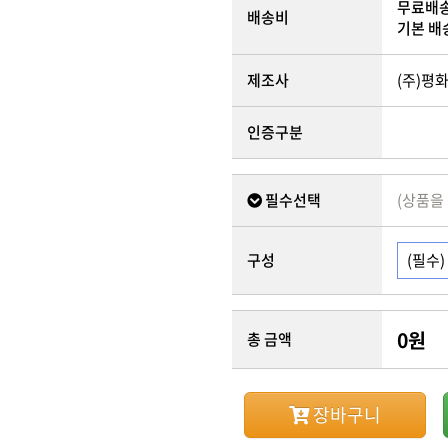
무료배
배송비
기본 배
제조사
(주)평
인증구분
필수선택
(상품을
구성
0
원
총 금액
장바구니