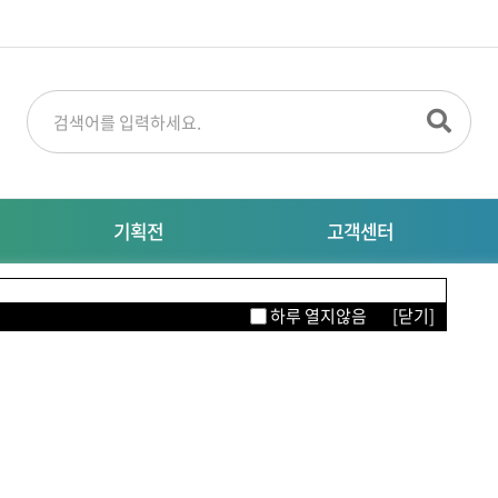
기획전
고객센터
명절선물
공지사항
M
하루 열지않음
[닫기]
특별기획전
대량주문문의
자주묻는질문
이터링
의류/뷰티/잡화
생활