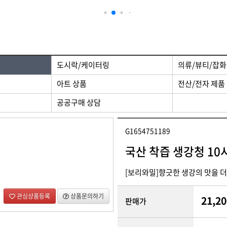
 제품
디자인/인쇄
도시락/케이터링
의류/뷰티/잡화
아트 상품
전산/전자 제품
공공구매 상담
G1654751189
국산 착즙 생강청 10
[보리와밀]향긋한 생강의 맛을 더
관심상품등록
상품문의하기
21,20
판매가