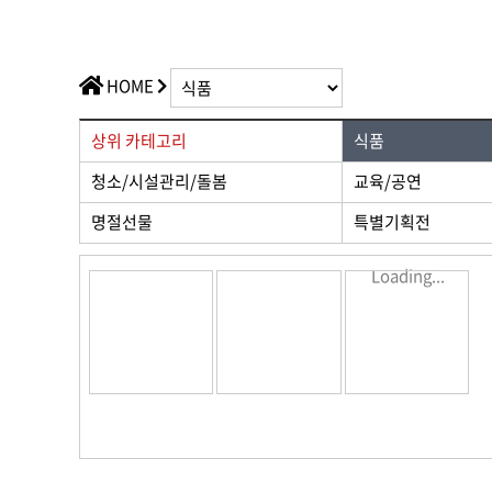
가치플러스
교육/공연
전산/전자
가치플러스
HOME
상위 카테고리
식품
청소/시설관리/돌봄
교육/공연
명절선물
특별기획전
Loading...