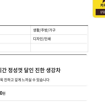
카
명절선물
사회적경제기업소개
상
생활/주방/가구
디자인/인쇄
시간 정성껏 달인 진한 생강차
욱 진하고 깊게 느끼실 수 있습니다
0
원