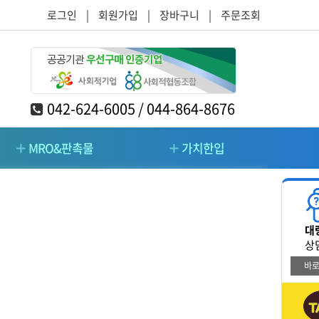
로그인
|
회원가입
|
장바구니
|
주문조회
042-624-6005 / 044-864-8676
MRO&판촉물
가치한입
RO&판촉물
가치한입
대
/주방/가구
청소/시설관리/돌봄
상
바