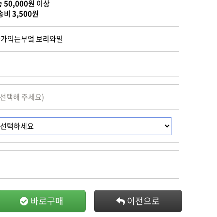
송
50,000
원 이상
송비
3,500
원
화가익는부엌 보리와밀
 선택해 주세요)
바로구매
이전으로