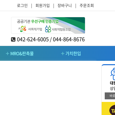
로그인
|
회원가입
|
장바구니
|
주문조회
042-624-6005 / 044-864-8676
MRO&판촉물
가치한입
RO&판촉물
가치한입
대
/주방/가구
청소/시설관리/돌봄
상
바