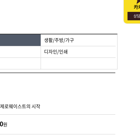
카
명절선물
사회적경제기업소개
상
생활/주방/가구
디자인/인쇄
 제로웨이스트의 시작
0
원