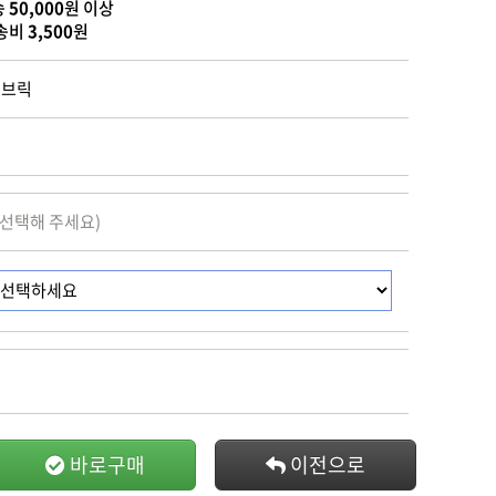
송
50,000
원 이상
송비
3,500
원
어브릭
 선택해 주세요)
바로구매
이전으로