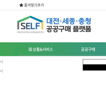
즐겨찾기추가
상품&서비스
공공구매
우선구매제도
사회적경제기업이란?
식품
도시락/케