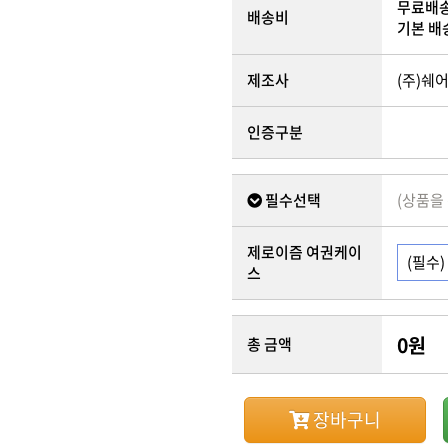
무료배
배송비
기본 배
제조사
(주)쉐
인증구분
필수선택
(상품을
제로이즘 여권케이
스
0
원
총 금액
장바구니