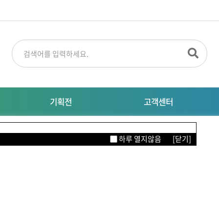
기획전
고객센터
명절선물
공지사항
M
하루 열지않음
[닫기]
특별기획전
대량주문문의
자주묻는질문
이터링
의류/뷰티/잡화
생활