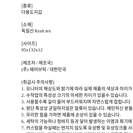
[종류]
다용도지갑
[소재]
독일산
Kraft tex
[사이즈]
95x132x12
제조자
제조국
[
/
]
주
쉐어브릭
대한민국
(
)
/
취급시 주의사항
[
]
모니터의 해상도와 밝기에 따라 실제 제품의 색상과 차이가
1.
수작업의 특성상 크기의 미세한 차이가 있을수 있습니다
2.
.
사용할수록 길이 들어 부드러워지며 자연스럽게 접힙니다
3.
.
원단 특성상 균일하지않은 얼룩이 있습니다
예민하신 분들
4.
.
무리한 힘을 가하면 제품에 손상이 있을 수 있습니다
5.
.
세탁이 가능하나 청바지 등과 닿아 발생하는 이염과 화기
6.
커스텀을 하실때는 번지지 않도록 유성펜 및 유성잉크를 
7.