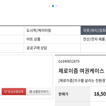
 제품
디자인/인쇄
도시락/케이터링
의류/뷰티/잡화
아트 상품
전산/전자 제품
공공구매 상담
G1640852879
제로이즘 여권케이스
[제로이즘]지구를 살리는 친환경
관심상품등록
상품문의하기
18,50
판매가