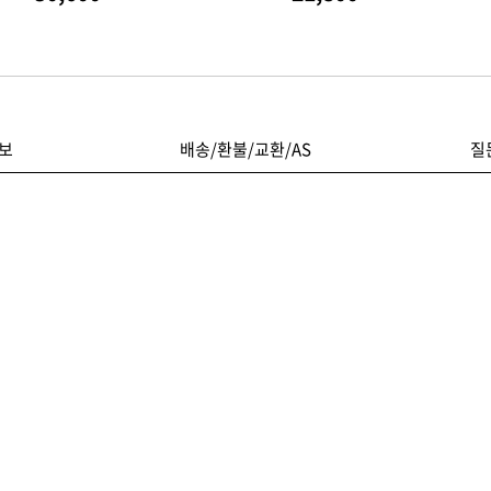
보
배송/환불/교환/AS
질