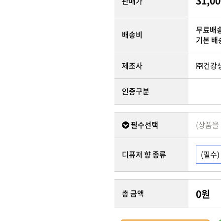
31,00
판매가
무료배
배송비
기본 배
제조사
㈜건강
인증구분
필수선택
(상품을
디퓨저 향 종류
0
원
총 금액