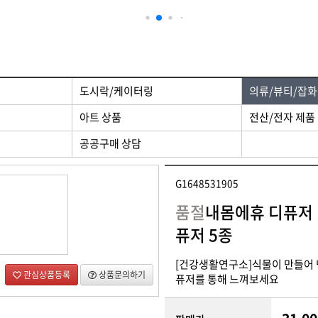
 제품
디자인/인쇄
도시락/케이터링
의류/뷰티/잡화
아트 상품
전산/전자 제품
공공구매 상담
G1648531905
품절
내몸에휴 디퓨저 1
퓨저 5종
[건강생활연구소]식물이 만들어 
관심상품등록
상품문의하기
퓨저를 통해 느껴보세요