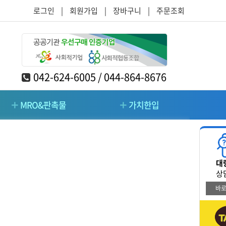
로그인
|
회원가입
|
장바구니
|
주문조회
042-624-6005 / 044-864-8676
MRO&판촉물
가치한입
RO&판촉물
가치한입
대
/주방/가구
청소/시설관리/돌봄
상
바