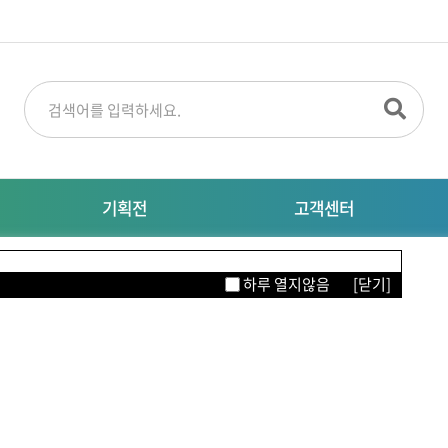
기획전
고객센터
명절선물
공지사항
M
하루 열지않음
[닫기]
특별기획전
대량주문문의
자주묻는질문
이터링
의류/뷰티/잡화
생활