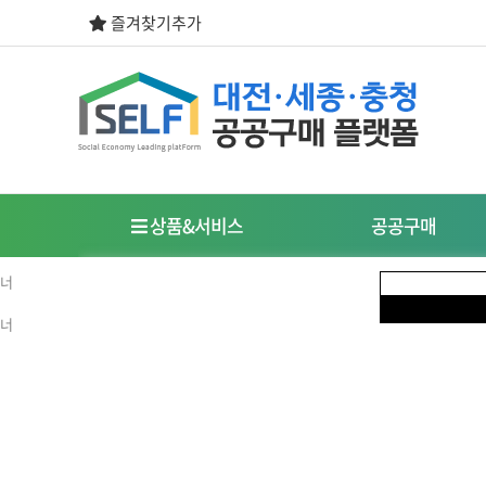
즐겨찾기추가
상품&서비스
공공구매
우선구매제도
사회적경제기업이란?
식품
도시락/케