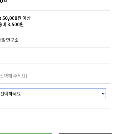
0
원
송
50,000
원 이상
송비
3,500
원
생활연구소
 선택해 주세요)