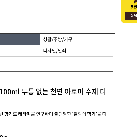
카
명절선물
사회적경제기업소개
상
생활/주방/가구
디자인/인쇄
00ml 두통 없는 천연 아로마 수제 디
낸 향기로 테라피를 연구하며 블랜딩한 ‘힐링의 향기’를 디