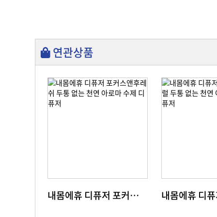
연관상품
내몸에휴 디퓨저 포커스앤후레쉬 두통 없는 천연 아로마 수제 디퓨저