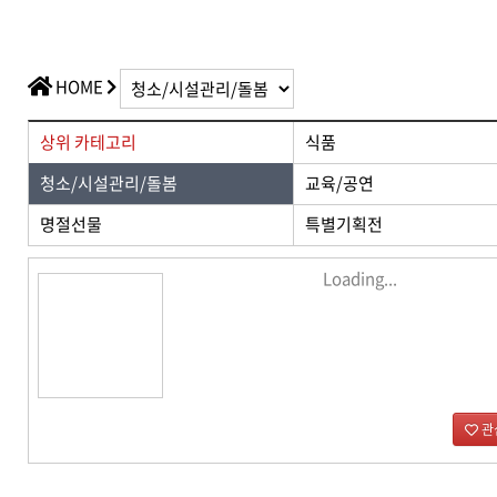
가치플러스
교육/공연
전산/전자 제품
가치플러스
HOME
상위 카테고리
식품
청소/시설관리/돌봄
교육/공연
명절선물
특별기획전
Loading...
관