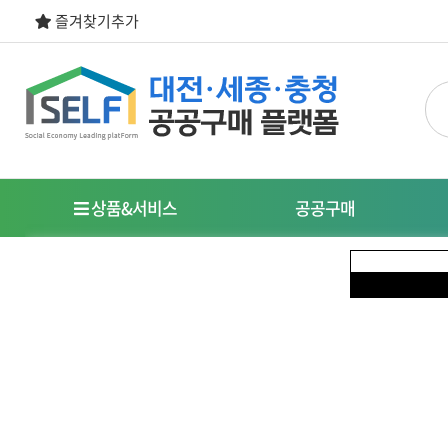
즐겨찾기추가
상품&서비스
공공구매
우선구매제도
명
사회적경제기업이란?
특
식품
도시락/케이터링