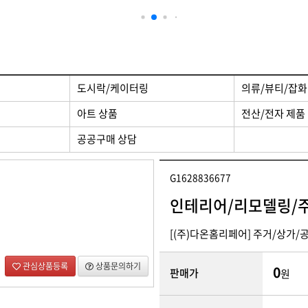
 제품
디자인/인쇄
도시락/케이터링
의류/뷰티/잡화
아트 상품
전산/전자 제품
공공구매 상담
G1628836677
인테리어/리모델링/
[(주)다온홈리페어] 주거/상가
관심상품등록
상품문의하기
0
판매가
원