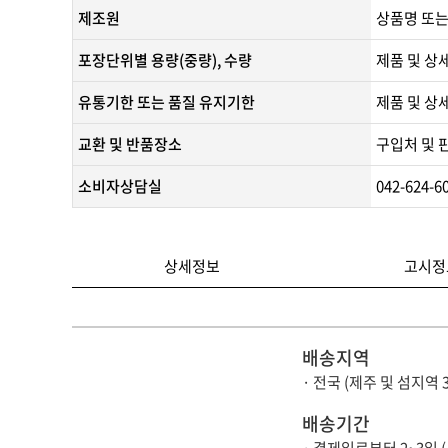
제조원
​상품명 또는
포장단위별 용량(중량), 수량
제품 및 상
유통기한 또는 품질 유지기한
​제품 및 상
교환 및 반품장소
구입처 및 
소비자상담실
042-624-6
상세정보
고시정
배송지역
· 전국 (제주 및 섬지역 
배송기간