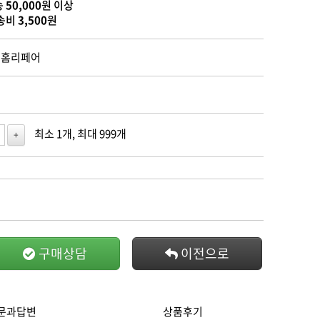
송
50,000
원 이상
송비
3,500
원
온홈리페어
최소 1개, 최대 999개
+
구매상담
이전으로
문과답변
상품후기