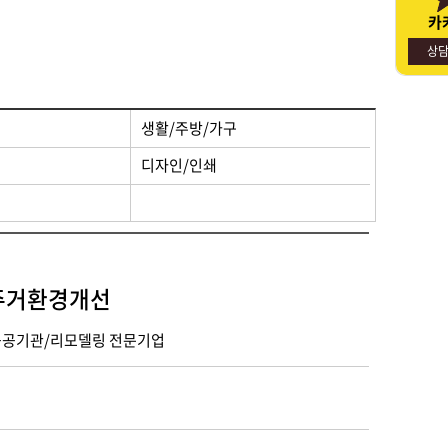
카
명절선물
사회적경제기업소개
상
생활/주방/가구
디자인/인쇄
주거환경개선
/공공기관/리모델링 전문기업