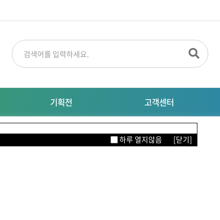
기획전
고객센터
명절선물
공지사항
M
하루 열지않음
[닫기]
특별기획전
대량주문문의
자주묻는질문
이터링
의류/뷰티/잡화
생활