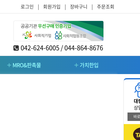
로그인
|
회원가입
|
장바구니
|
주문조회
042-624-6005 / 044-864-8676
MRO&판촉물
가치한입
RO&판촉물
가치한입
대
/주방/가구
청소/시설관리/돌봄
상
바