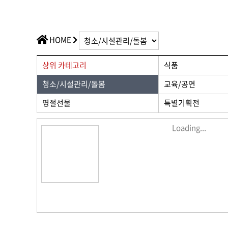
가치플러스
교육/공연
전산/전자
가치플러스
HOME
상위 카테고리
식품
청소/시설관리/돌봄
교육/공연
명절선물
특별기획전
Loading...