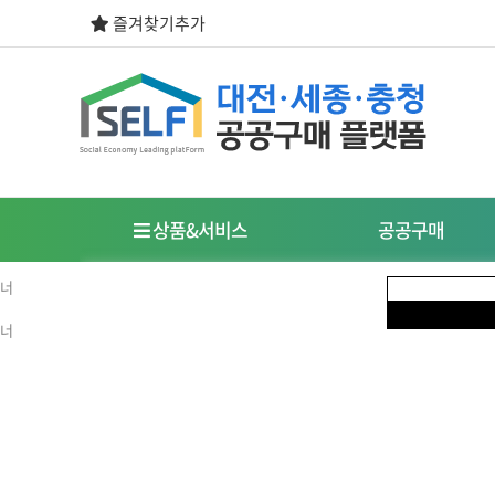
즐겨찾기추가
상품&서비스
공공구매
우선구매제도
사회적경제기업이란?
식품
도시락/케