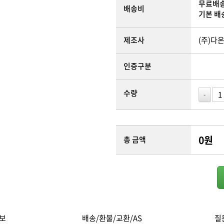
무료배
배송비
기본 배
제조사
(주)다
인증구분
수량
-
0
원
총 금액
보
배송/환불/교환/AS
질