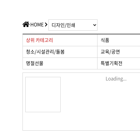
가치플러스
교육/공연
전산/전자
가치플러스
HOME
상위 카테고리
식품
청소/시설관리/돌봄
교육/공연
명절선물
특별기획전
Loading...