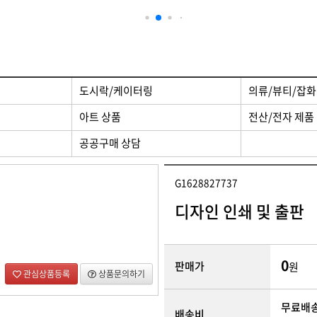
 제품
디자인/인쇄
도시락/케이터링
의류/뷰티/잡화
아트 상품
전산/전자 제품
공공구매 상담
G1628827737
디자인 인쇄 및 출판
0
판매가
원
관심상품등록
상품문의하기
무료배
배송비