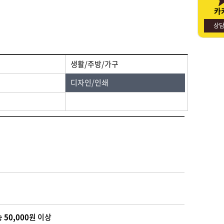
카
명절선물
사회적경제기업소개
상
생활/주방/가구
디자인/인쇄
송
50,000
원 이상