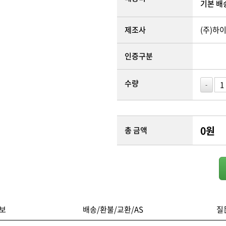
기본 배
제조사
(주)하
인증구분
수량
-
0
원
총 금액
보
배송/환불/교환/AS
질