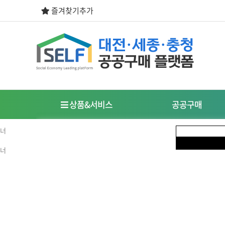
즐겨찾기추가
상품&서비스
공공구매
우선구매제도
사회적경제기업이란?
식품
도시락/케