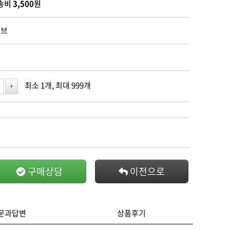
송비
3,500
원
이브
최소 1개, 최대 999개
+
구매상담
이전으로
문과답변
상품후기