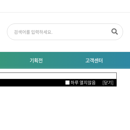
기획전
고객센터
명절선물
공지사항
M
하루 열지않음
[닫기]
특별기획전
대량주문문의
자주묻는질문
이터링
의류/뷰티/잡화
생활