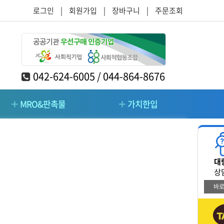
로그인
|
회원가입
|
장바구니
|
주문조회
042-624-6005 / 044-864-8676
MRO&판촉물
가치한입
RO&판촉물
가치한입
대
/주방/가구
청소/시설관리/돌봄
상
바