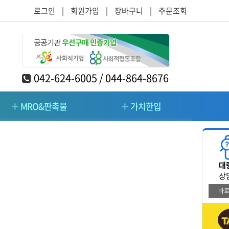
로그인
|
회원가입
|
장바구니
|
주문조회
042-624-6005 / 044-864-8676
MRO&판촉물
가치한입
RO&판촉물
가치한입
대
/주방/가구
청소/시설관리/돌봄
상
바