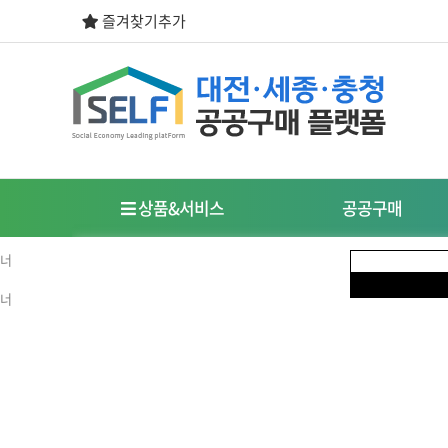
즐겨찾기추가
상품&서비스
공공구매
우선구매제도
사회적경제기업이란?
식품
도시락/케