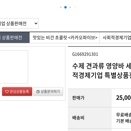
 제품
디자인/인쇄
 상품판매전
맛있는 비건 초콜릿 <카카오파이브>
사회적경제기업
G1669291301
수제 견과류 영양바 
적경제기업 특별상품
관심상품등록
상품문의하기
25,00
판매가
무료배
배송비
기본 배