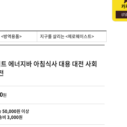
카
명절선물
사회적경제기업소개
상
 <방역용품>
지구를 살리는 <제로웨이스트>
세트 에너지바 아침식사 대용 대전 사회
전
0
원
송
50,000
원 이상
송비
3,000
원