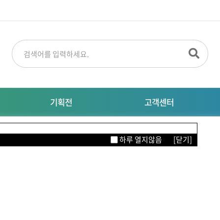
기획전
고객센터
명절선물
공지사항
M
하루 열지않음
[닫기]
특별기획전
대량주문문의
자주묻는질문
이터링
의류/뷰티/잡화
생활