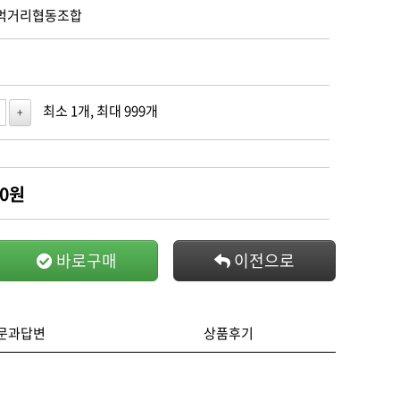
 먹거리협동조합
최소 1개, 최대 999개
+
0
원
바로구매
이전으로
문과답변
상품후기